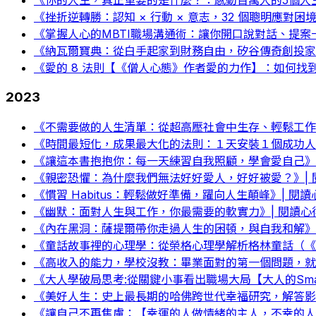
《挫折逆轉勝：認知 × 行動 × 意志，32 個聰明應對
《掌握人心的MBTI職場溝通術：讓你開口說對話、提案
《納瓦爾寶典：從白手起家到財務自由，矽谷傳奇創投家
《愛的 8 法則【《僧人心態》作者愛的力作】：如何找
2023
《不需要做的人生清單：從超高壓社會中生存、輕鬆工作的
《時間最短化，成果最大化的法則：１天安裝１個成功人士
《讓這本書抱抱你：每一天練習自我照顧，學會愛自己》|
《親密恐懼：為什麼我們無法好好愛人，好好被愛？》| 
《慣習 Habitus：輕鬆做好準備，躍向人生顛峰》| 閱
《幽默：面對人生與工作，你最需要的軟實力》| 閱讀心
《內在黑洞：薩提爾帶你走過人生的困頓，與自我和解》|
《童話故事裡的心理學：從榮格心理學解析格林童話（《
《高收入的能力，學校沒教：畢業面對的第一個問題，就是
《大人學破局思考:從關鍵小事看出職場大局【大人的Small 
《美好人生：史上最長期的哈佛跨世代幸福研究，解答影
《讓自己不再焦慮：【幸運的人做情緒的主人，不幸的人