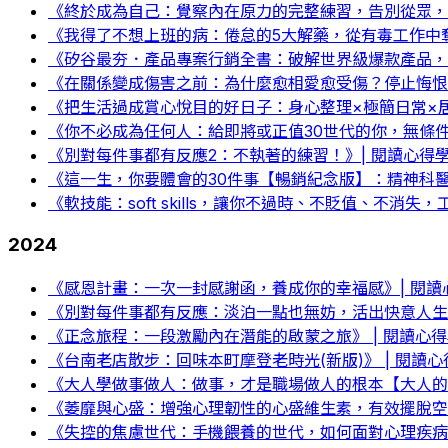
《終於成為自己：覺察內在原力的完整練習，告別從眾，
《我得了不想上班的病：倦怠的5大解藥，從有毒工作中奪
《矽谷最夯．產品專案行銷全書：破解世界級爆款產品，重
《在關係變成傷害之前：為什麼愈相愛愈受傷？停止悔恨
《把生活過成賞心悅目的好日子：身心整理×極簡日常×
《你不必成為任何人：給即將或正值30世代的你，無條件
《別對每件事都有反應2：不執著的練習！》| 閱讀心得
《這一生，你要體會的30件事【暢銷紀念版】：精神科醫
《軟技能：soft skills，讓你不過時、不貶值、不消
2024
《感恩計畫：一次一封感謝函，養成你的幸福感》| 閱讀
《別對每件事都有反應：淡泊一點也無妨，活出快意人生的
《正念旅程：一段激勵內在潛能的啟蒙之旅》 | 閱讀心
《台南老店散步：回味本町摩登老時光(新版)》 | 閱讀
《大人學做事做人：做事，才是職場做人的根本【大人的Smal
《萎靡與心盛：增強心理韌性的心盛維生素，有效擺脫空
《失控的焦慮世代：手機餵養的世代，如何面對心理疾病