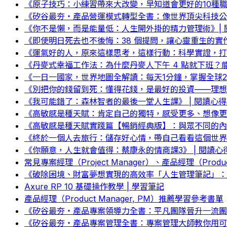
《原子技巧：小練習帶來大改變，早知道會更好的10種職
《矽谷最夯‧產品營運模式轉型全書：像世界頂尖科技公司
《你不是懶，而是能量低：人生開外掛的精力管理術》| 
《即使明日死去也不後悔：38 個提問，讓心靈重生的實
《運氣好的人，原來這樣思考，這樣行動：科學實證，打
《丹麥式幸福工作法：為什麼丹麥人下午 4 點就下班？能
《一日一國家，世界地圖全解讀：每天1分鐘，掌握全球2
《別把你的錢留到死：懂得花錢，是最好的投資——理想人
《我可能錯了：森林智者的最後一堂人生課》 | 閱讀心
《高敏感是種天賦：肯定自己的獨特，感受更多、想像更
《高敏感是種天賦實踐篇【暢銷經典版】：與眾不同的內
《終於一個人去旅行：儲存好心情，帶自己看看這個世界
《你願意，人生就會值得：蔡康永的情商課3》 | 閱讀心
常見專案經理（Project Manager）、產品經理（Produ
《破除困境、財富夢想實現的高效率「人生管理筆記」：
Axure RP 10 基礎操作教學 | 學習筆記
產品經理（Product Manager, PM）推薦學習參考書單
《矽谷最夯‧產品專案領導力全書：平凡團隊晉升一流團隊
《矽谷最夯‧產品專案管理全書：專案管理大師教你用可實