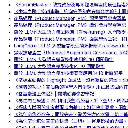
《ScrumMaster、敏捷教練及專案經理轉型的最佳指南
《中年之路：穿越幽暗，迎向完整的內在鍊金之旅》| 閱
產品經理（Product Manager, PM）課程學習參考清單
產品經理（Product Manager, PM）職涯發展學習筆記 - 
關於 LLMs 大型語言模型微調（Fine-tuning）入門教學
產品經理（Product Manager, PM）面試學習筆記 - [1
LangChain：LLM 大型語言模型開源框架 Framework
擷取擴增產生（Retrieval-Augmented Generation,
關於 LLMs 大型語言模型技術應用的 10 個關鍵字
關於 LLMs 大型語言模型技術的 10 個關鍵字
關於 LLMs 大型語言模型技術商業應用的 10 個關鍵字
《掌握主動權的 Highlight 面試法：沒有矚目的背景
《禪者的初心：賈伯斯的禪學入門聖經，用正念找回內在平
《當富豪遇上僧侶》| 閱讀心得學習筆記
《男性內在療癒：24 個自我整合練習，卸下盔甲，成為
《經典人際關係作家戴爾卡內基 II：如何停止憂慮，開創
《為什麼魚不存在：關於失去、愛與生命的本質，踏上追
《為什麼你無法真正的快樂（二版）：運用選擇的力量，
《你的人生，真正重要的是什麼？：感動百萬人的5個人