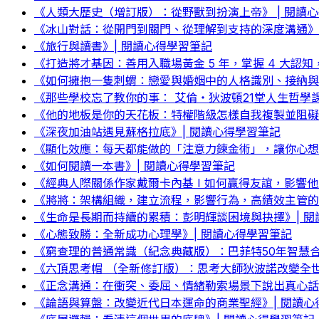
《人類大歷史（增訂版）：從野獸到扮演上帝》 | 閱讀
《冰山對話：從開門到關門、從理解到支持的深度溝通》|
《旅行與讀書》| 閱讀心得學習筆記
《打造將才基因：善用入職場黃金 5 年，掌握 4 大認知
《如何擁抱一隻刺蝟：戀愛與婚姻中的人格識別、接納與
《那些學校忘了教你的事： 艾倫‧狄波頓21堂人生哲學
《他的地板是你的天花板：特權階級怎樣自我複製並阻礙
《深夜加油站遇見蘇格拉底》| 閱讀心得學習筆記
《顯化效應：每天都能做的「注意力鍊金術」，讓你心想
《如何閱讀一本書》| 閱讀心得學習筆記
《經典人際關係作家戴爾卡內基 I 如何贏得友誼，影響他
《將將：架構組織，建立流程，影響行為，高績效主管的
《生命是長期而持續的累積：彭明輝談困境與抉擇》| 閱
《心態致勝：全新成功心理學》| 閱讀心得學習筆記
《窮查理的普通常識（紀念典藏版）：巴菲特50年智慧合
《六頂思考帽 （全新修訂版）：思考大師狄波諾改變全世
《正念溝通：在衝突、委屈、情緒勒索場景下說出真心話
《論語與算盤：改變近代日本運命的商業聖經》| 閱讀心