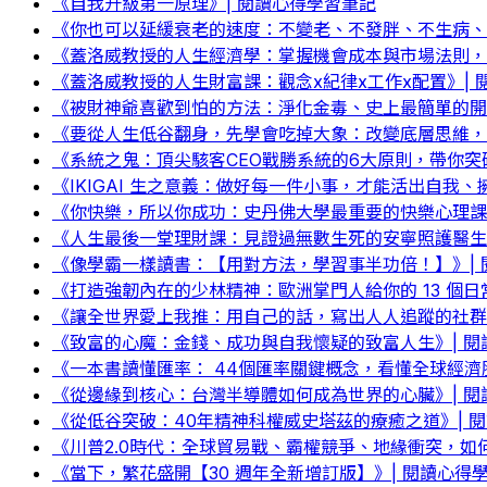
《自我升級第一原理》| 閱讀心得學習筆記
《你也可以延緩衰老的速度：不變老、不發胖、不生病、不
《蓋洛威教授的人生經濟學：掌握機會成本與市場法則，
《蓋洛威教授的人生財富課：觀念x紀律x工作x配置》| 
《被財神爺喜歡到怕的方法：淨化金毒、史上最簡單的開
《要從人生低谷翻身，先學會吃掉大象：改變底層思維，實現
《系統之鬼：頂尖駭客CEO戰勝系統的6大原則，帶你突
《IKIGAI 生之意義：做好每一件小事，才能活出自我
《你快樂，所以你成功：史丹佛大學最重要的快樂心理課
《人生最後一堂理財課：見證過無數生死的安寧照護醫生
《像學霸一樣讀書：【用對方法，學習事半功倍！】》| 
《打造強韌內在的少林精神：歐洲掌門人給你的 13 個日
《讓全世界愛上我推：用自己的話，寫出人人追蹤的社群
《致富的心魔：金錢、成功與自我懷疑的致富人生》| 閱
《一本書讀懂匯率： 44個匯率關鍵概念，看懂全球經濟
《從邊緣到核心：台灣半導體如何成為世界的心臟》| 閱
《從低谷突破：40年精神科權威史塔茲的療癒之道》| 
《川普2.0時代：全球貿易戰、霸權競爭、地緣衝突，如
《當下，繁花盛開【30 週年全新增訂版】》| 閱讀心得