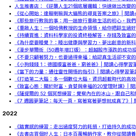
人生推書店：《逆襲人生21個底層邏輯：快速做出改變的
《從心開始：達賴喇嘛與大貓熊的尋覓答案之旅》| 閱讀
《那些旅行教我的事：用一趟旅行重啟生活的初心，我們
《重啟人生：一個哈佛教授的生命領悟，給你把餘生過好
《持續買進：資料科學家的投資終極解答，存錢及致富的實
《為什麼要睡覺？：睡出健康與學習力、夢出創意的新科學
《漫步華爾街（50週年增訂版）：超越股市漲跌的成功投
《不要只顧著努力，也要過得幸福：給認真生活卻不安的你
《小狗錢錢 1：德國版富爸爸，窮爸爸》| 閱讀心得學習
《當下的力量：通往靈性開悟的指引》| 閱讀心得學習筆
《打造第二大腦：多一個數位大腦，資訊超載時代的高效
《致富心態：關於財富、貪婪與幸福的20堂理財課》| 
《薩提爾的 52 個冥想練習：覺察內在的冰山，跟自己和
《7 週圓夢筆記：每天一頁，寫著寫著夢想就成真了》|
2022
《踏實感的練習：走出過度努力的耗損，打造持久的成功
《去書店買個好人生：日本百萬暢銷作家，教你從閱讀養